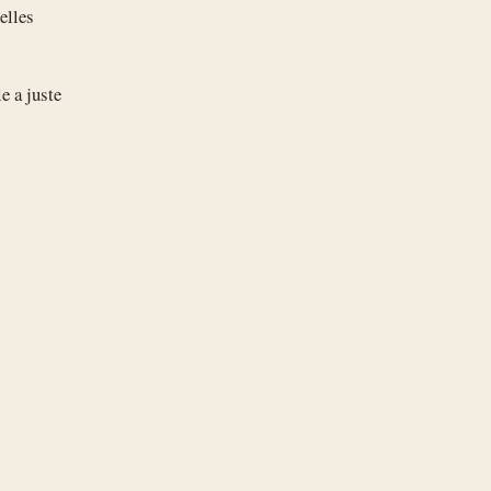
elles
.
le a juste